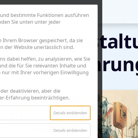
esign und Druck
Hosting
Blog
en und bestimmte Funktionen ausführen
nden Sie unten unter jeder
XD: Die Gestalt
n Ihrem Browser gespeichert, da sie
n der Website unerlässlich sind.
nutzererfahrun
s dabei helfen, zu analysieren, wie Sie
nd die für Sie relevanten Inhalte und
nur mit Ihrer vorherigen Einwilligung
oder deaktivieren, aber die
er-Erfahrung beeinträchtigen.
für
Details einblenden
Essenziell
für
Details einblenden
Google